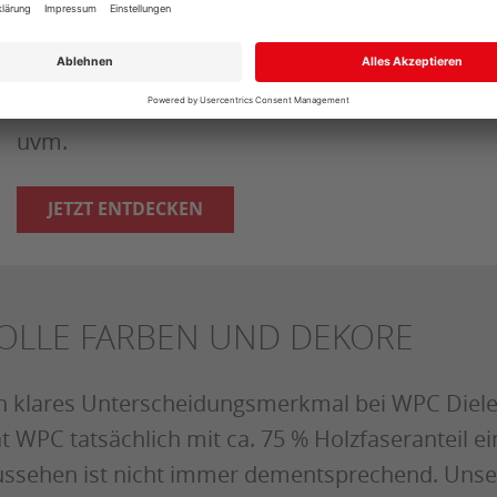
Entdecken Sie unser umfangreiches Sortiment 
unserem Hauskatalog. Alles rund um Bodenbe
Bauholz, Holz im Garten, Türen, Wohnaccessoi
uvm.
JETZT ENTDECKEN
OLLE FARBEN UND DEKORE
n klares Unterscheidungsmerkmal bei WPC Dielen
t WPC tatsächlich mit ca. 75 % Holzfaseranteil e
ssehen ist nicht immer dementsprechend. Unser