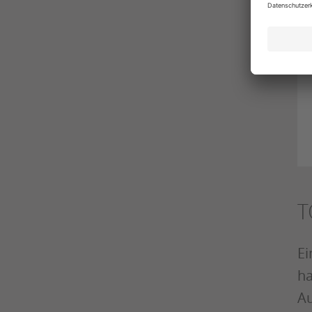
T
Ei
ha
Au