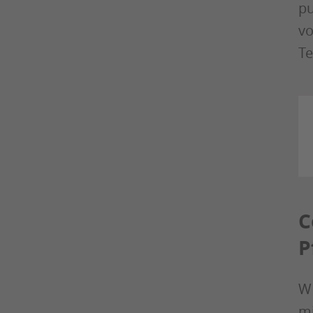
pu
vo
Te
C
P
WP
mi