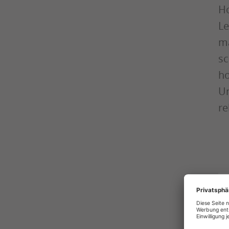
Ho
Le
ma
sc
ho
Un
re