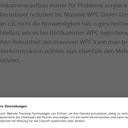
hlkammeraufbau immer für Probleme sorgen ka
bensdauer reduziert ist. Massive WPC Dielen lass
n z.B. nicht die Notwendigkeit hat, zugeschnitt
hließen, wie es bei Hohlkammer-WPC logischerwei
hen Robustheit des massiven WPC kann man bre
terkonstruktion wählen, was ebenfalls den Me
lativiert.
HOLZ METZGER UNSER
HAUSKATALOG