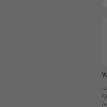
W
Al
Qu
Au