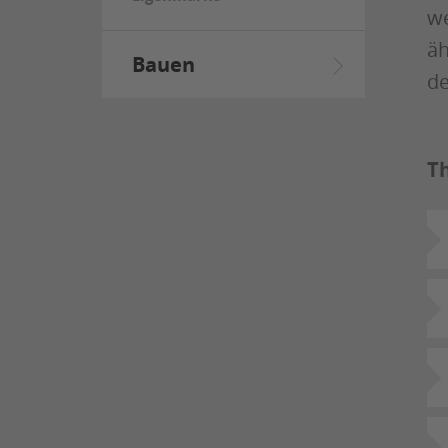
we
äh
Bauen
de
T