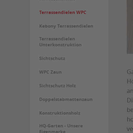
Terrassendielen WPC
Kebony Terrassendielen
Terrassendielen
Unterkonstruktion
Sichtschutz
Ga
WPC Zaun
Ho
Sichtschutz Holz
an
Doppelstabmattenzaun
Di
be
Konstruktionsholz
ho
HQ-Garten - Unsere
ve
Eigenmarke