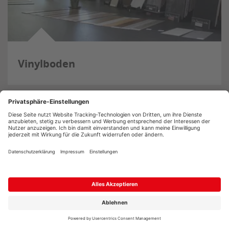
Vinylboden
Holz Metzger
Fabrikstraße 36
73207 Plochingen
07153 83300
info@holz-metzger.de