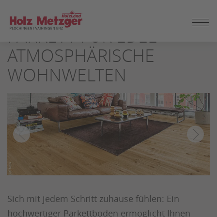
ZUM
SEITENINHALT
PARKETT FÜR EDEL-
SPRINGEN
ATMOSPHÄRISCHE
WOHNWELTEN
Sich mit jedem Schritt zuhause fühlen: Ein
hochwertiger Parkettboden ermöglicht Ihnen